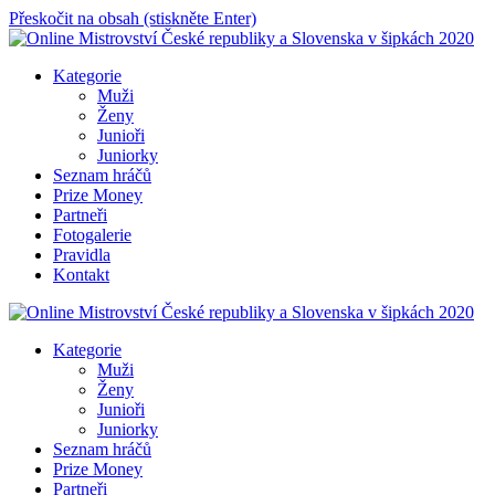
Přeskočit na obsah (stiskněte Enter)
Online Mistrovství České republiky a Slovenska v šipkách 2020
Kategorie
Muži
Ženy
Junioři
Juniorky
Seznam hráčů
Prize Money
Partneři
Fotogalerie
Pravidla
Kontakt
Online Mistrovství České republiky a Slovenska v šipkách 2020
Kategorie
Muži
Ženy
Junioři
Juniorky
Seznam hráčů
Prize Money
Partneři