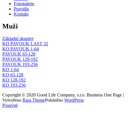
Fotogalerie
Pravidla
Kontakt
Muži
Základní skupiny
KO PAVOUK LAST 32
KO PAVOUK 1-64
PAVOUK 65-128
PAVOUK 129-192
PAVOUK 193-256
KO 1-64
KO 65-128
KO 128-192
KO 193-256
Copyright © 2020 Good Life Company, s.r.o. Business One Page |
Vytvořeno
Rara Theme
Poháněno
WordPress
Posuvné