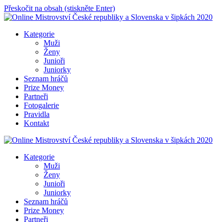
Přeskočit na obsah (stiskněte Enter)
Online Mistrovství České republiky a Slovenska v šipkách 2020
Kategorie
Muži
Ženy
Junioři
Juniorky
Seznam hráčů
Prize Money
Partneři
Fotogalerie
Pravidla
Kontakt
Online Mistrovství České republiky a Slovenska v šipkách 2020
Kategorie
Muži
Ženy
Junioři
Juniorky
Seznam hráčů
Prize Money
Partneři