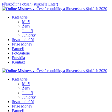
Přeskočit na obsah (stiskněte Enter)
Online Mistrovství České republiky a Slovenska v šipkách 2020
Kategorie
Muži
Ženy
Junioři
Juniorky
Seznam hráčů
Prize Money
Partneři
Fotogalerie
Pravidla
Kontakt
Online Mistrovství České republiky a Slovenska v šipkách 2020
Kategorie
Muži
Ženy
Junioři
Juniorky
Seznam hráčů
Prize Money
Partneři