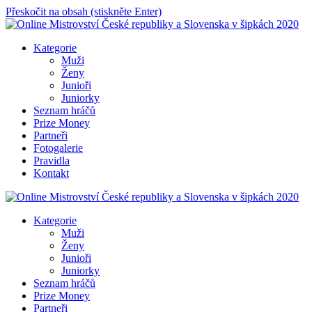
Přeskočit na obsah (stiskněte Enter)
Online Mistrovství České republiky a Slovenska v šipkách 2020
Kategorie
Muži
Ženy
Junioři
Juniorky
Seznam hráčů
Prize Money
Partneři
Fotogalerie
Pravidla
Kontakt
Online Mistrovství České republiky a Slovenska v šipkách 2020
Kategorie
Muži
Ženy
Junioři
Juniorky
Seznam hráčů
Prize Money
Partneři