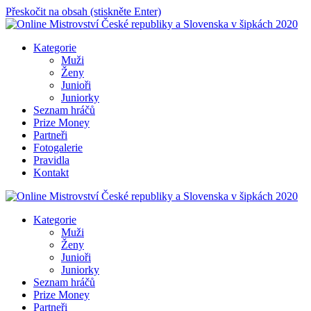
Přeskočit na obsah (stiskněte Enter)
Online Mistrovství České republiky a Slovenska v šipkách 2020
Kategorie
Muži
Ženy
Junioři
Juniorky
Seznam hráčů
Prize Money
Partneři
Fotogalerie
Pravidla
Kontakt
Online Mistrovství České republiky a Slovenska v šipkách 2020
Kategorie
Muži
Ženy
Junioři
Juniorky
Seznam hráčů
Prize Money
Partneři