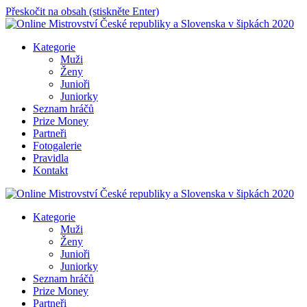
Přeskočit na obsah (stiskněte Enter)
Online Mistrovství České republiky a Slovenska v šipkách 2020
Kategorie
Muži
Ženy
Junioři
Juniorky
Seznam hráčů
Prize Money
Partneři
Fotogalerie
Pravidla
Kontakt
Online Mistrovství České republiky a Slovenska v šipkách 2020
Kategorie
Muži
Ženy
Junioři
Juniorky
Seznam hráčů
Prize Money
Partneři