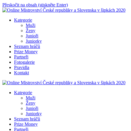
Přeskočit na obsah (stiskněte Enter)
Online Mistrovství České republiky a Slovenska v šipkách 2020
Kategorie
Muži
Ženy
Junioři
Juniorky
Seznam hráčů
Prize Money
Partneři
Fotogalerie
Pravidla
Kontakt
Online Mistrovství České republiky a Slovenska v šipkách 2020
Kategorie
Muži
Ženy
Junioři
Juniorky
Seznam hráčů
Prize Money
Partneři