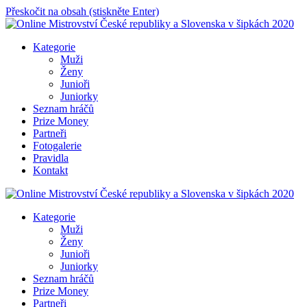
Přeskočit na obsah (stiskněte Enter)
Online Mistrovství České republiky a Slovenska v šipkách 2020
Kategorie
Muži
Ženy
Junioři
Juniorky
Seznam hráčů
Prize Money
Partneři
Fotogalerie
Pravidla
Kontakt
Online Mistrovství České republiky a Slovenska v šipkách 2020
Kategorie
Muži
Ženy
Junioři
Juniorky
Seznam hráčů
Prize Money
Partneři