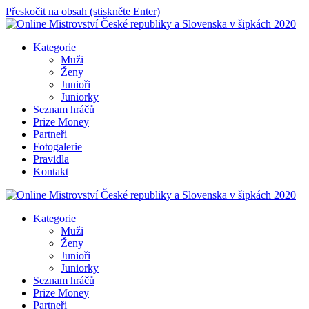
Přeskočit na obsah (stiskněte Enter)
Online Mistrovství České republiky a Slovenska v šipkách 2020
Kategorie
Muži
Ženy
Junioři
Juniorky
Seznam hráčů
Prize Money
Partneři
Fotogalerie
Pravidla
Kontakt
Online Mistrovství České republiky a Slovenska v šipkách 2020
Kategorie
Muži
Ženy
Junioři
Juniorky
Seznam hráčů
Prize Money
Partneři