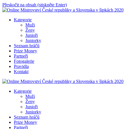
Přeskočit na obsah (stiskněte Enter)
Online Mistrovství České republiky a Slovenska v šipkách 2020
Kategorie
Muži
Ženy
Junioři
Juniorky
Seznam hráčů
Prize Money
Partneři
Fotogalerie
Pravidla
Kontakt
Online Mistrovství České republiky a Slovenska v šipkách 2020
Kategorie
Muži
Ženy
Junioři
Juniorky
Seznam hráčů
Prize Money
Partneři