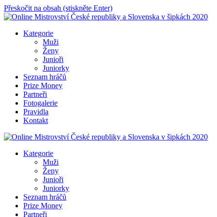
Přeskočit na obsah (stiskněte Enter)
Online Mistrovství České republiky a Slovenska v šipkách 2020
Kategorie
Muži
Ženy
Junioři
Juniorky
Seznam hráčů
Prize Money
Partneři
Fotogalerie
Pravidla
Kontakt
Online Mistrovství České republiky a Slovenska v šipkách 2020
Kategorie
Muži
Ženy
Junioři
Juniorky
Seznam hráčů
Prize Money
Partneři