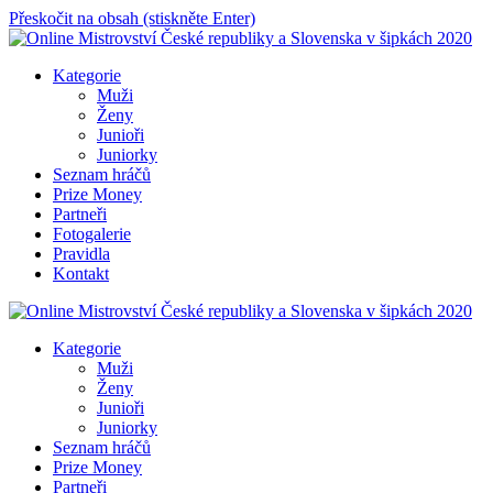
Přeskočit na obsah (stiskněte Enter)
Online Mistrovství České republiky a Slovenska v šipkách 2020
Kategorie
Muži
Ženy
Junioři
Juniorky
Seznam hráčů
Prize Money
Partneři
Fotogalerie
Pravidla
Kontakt
Online Mistrovství České republiky a Slovenska v šipkách 2020
Kategorie
Muži
Ženy
Junioři
Juniorky
Seznam hráčů
Prize Money
Partneři