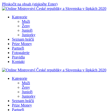
Přeskočit na obsah (stiskněte Enter)
Online Mistrovství České republiky a Slovenska v šipkách 2020
Kategorie
Muži
Ženy
Junioři
Juniorky
Seznam hráčů
Prize Money
Partneři
Fotogalerie
Pravidla
Kontakt
Online Mistrovství České republiky a Slovenska v šipkách 2020
Kategorie
Muži
Ženy
Junioři
Juniorky
Seznam hráčů
Prize Money
Partneři