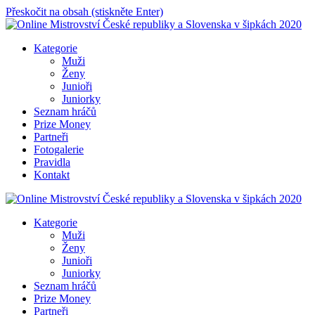
Přeskočit na obsah (stiskněte Enter)
Online Mistrovství České republiky a Slovenska v šipkách 2020
Kategorie
Muži
Ženy
Junioři
Juniorky
Seznam hráčů
Prize Money
Partneři
Fotogalerie
Pravidla
Kontakt
Online Mistrovství České republiky a Slovenska v šipkách 2020
Kategorie
Muži
Ženy
Junioři
Juniorky
Seznam hráčů
Prize Money
Partneři