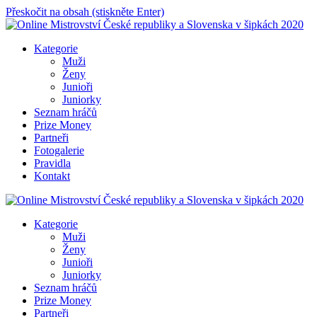
Přeskočit na obsah (stiskněte Enter)
Online Mistrovství České republiky a Slovenska v šipkách 2020
Kategorie
Muži
Ženy
Junioři
Juniorky
Seznam hráčů
Prize Money
Partneři
Fotogalerie
Pravidla
Kontakt
Online Mistrovství České republiky a Slovenska v šipkách 2020
Kategorie
Muži
Ženy
Junioři
Juniorky
Seznam hráčů
Prize Money
Partneři