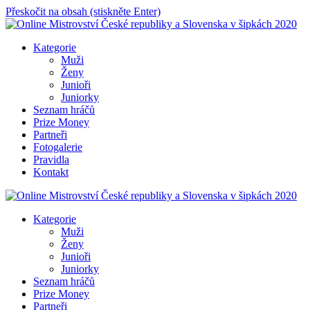
Přeskočit na obsah (stiskněte Enter)
Online Mistrovství České republiky a Slovenska v šipkách 2020
Kategorie
Muži
Ženy
Junioři
Juniorky
Seznam hráčů
Prize Money
Partneři
Fotogalerie
Pravidla
Kontakt
Online Mistrovství České republiky a Slovenska v šipkách 2020
Kategorie
Muži
Ženy
Junioři
Juniorky
Seznam hráčů
Prize Money
Partneři