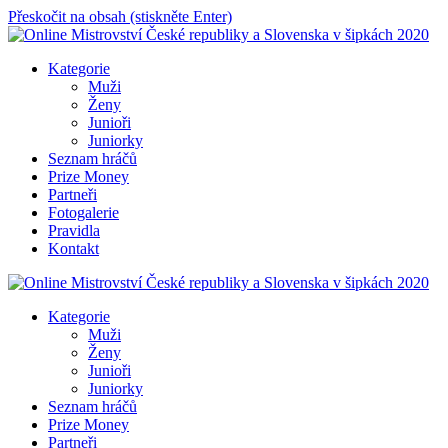
Přeskočit na obsah (stiskněte Enter)
Online Mistrovství České republiky a Slovenska v šipkách 2020
Kategorie
Muži
Ženy
Junioři
Juniorky
Seznam hráčů
Prize Money
Partneři
Fotogalerie
Pravidla
Kontakt
Online Mistrovství České republiky a Slovenska v šipkách 2020
Kategorie
Muži
Ženy
Junioři
Juniorky
Seznam hráčů
Prize Money
Partneři