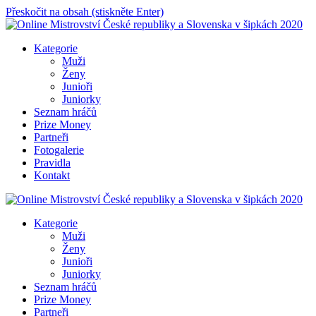
Přeskočit na obsah (stiskněte Enter)
Online Mistrovství České republiky a Slovenska v šipkách 2020
Kategorie
Muži
Ženy
Junioři
Juniorky
Seznam hráčů
Prize Money
Partneři
Fotogalerie
Pravidla
Kontakt
Online Mistrovství České republiky a Slovenska v šipkách 2020
Kategorie
Muži
Ženy
Junioři
Juniorky
Seznam hráčů
Prize Money
Partneři