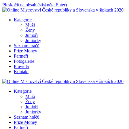
Přeskočit na obsah (stiskněte Enter)
Online Mistrovství České republiky a Slovenska v šipkách 2020
Kategorie
Muži
Ženy
Junioři
Juniorky
Seznam hráčů
Prize Money
Partneři
Fotogalerie
Pravidla
Kontakt
Online Mistrovství České republiky a Slovenska v šipkách 2020
Kategorie
Muži
Ženy
Junioři
Juniorky
Seznam hráčů
Prize Money
Partneři