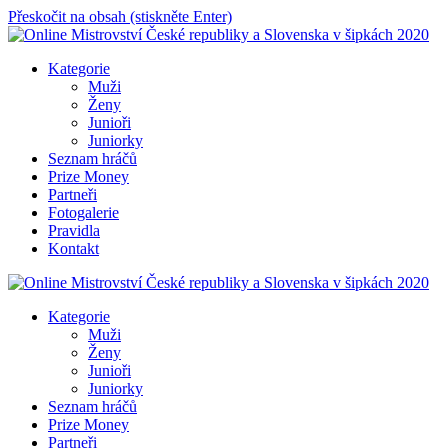
Přeskočit na obsah (stiskněte Enter)
Online Mistrovství České republiky a Slovenska v šipkách 2020
Kategorie
Muži
Ženy
Junioři
Juniorky
Seznam hráčů
Prize Money
Partneři
Fotogalerie
Pravidla
Kontakt
Online Mistrovství České republiky a Slovenska v šipkách 2020
Kategorie
Muži
Ženy
Junioři
Juniorky
Seznam hráčů
Prize Money
Partneři