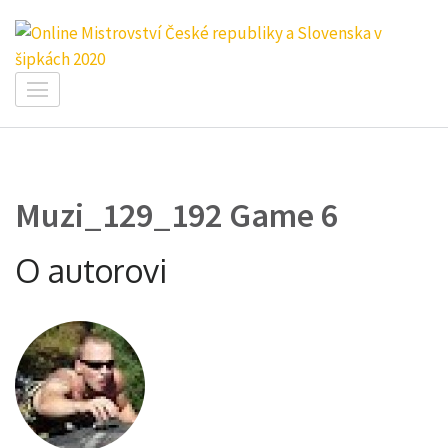
Přeskočit
na
obsah
Online Mistrovství České
(stiskněte
republiky a Slovenska v šipkách
Enter)
2020
Muzi_129_192 Game 6
O autorovi