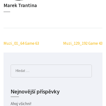
Marek Trantina
Muzi_01_64 Game 63
Muzi_129_192 Game 43
Navigace
pro
příspěvek
Vyhledávání
Nejnovější příspěvky
Ahoj všichni!