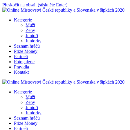
Přeskočit na obsah (stiskněte Enter)
Online Mistrovství České republiky a Slovenska v šipkách 2020
Kategorie
Muži
Ženy
Junioři
Juniorky
Seznam hráčů
Prize Money
Partneři
Fotogalerie
Pravidla
Kontakt
Online Mistrovství České republiky a Slovenska v šipkách 2020
Kategorie
Muži
Ženy
Junioři
Juniorky
Seznam hráčů
Prize Money
Partneři